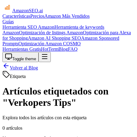
AmazonSEO
.ai
Características
Precios
Amazon Más Vendidos
Guías
Herramienta SEO Amazon
Herramienta de keywords
Amazon
Optimización de listings Amazon
Optimización para Alexa
for Shopping
Amazon AI Shopping SEO
Amazon Sponsored
Prompts
Optimización Amazon COSMO
Herramientas Gratis
HotTerm
Blog
FAQ
Toggle theme
Volver al Blog
Etiqueta
Artículos etiquetados con
"Verkopers Tips"
Explora todos los artículos con esta etiqueta
0 artículos