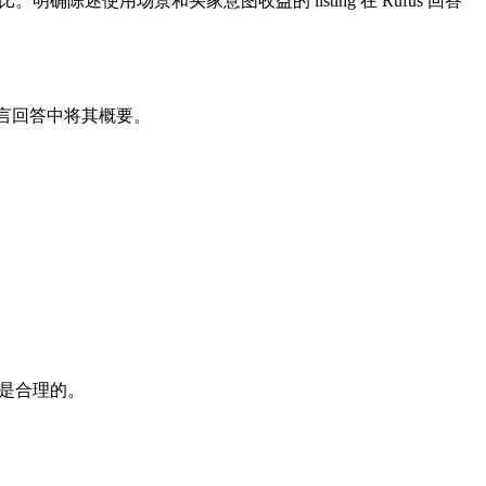
明确陈述使用场景和买家意图收益的 listing 在 Rufus 回答
自然语言回答中将其概要。
基线是合理的。